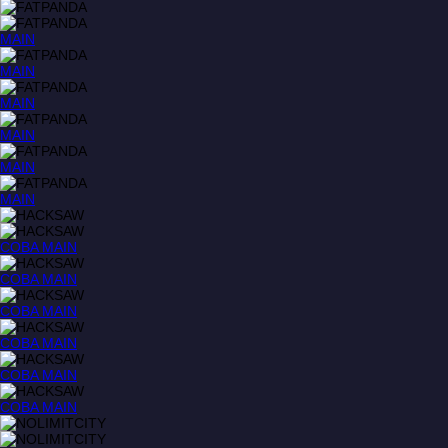
MAIN
MAIN
MAIN
MAIN
MAIN
MAIN
COBA
MAIN
COBA
MAIN
COBA
MAIN
COBA
MAIN
COBA
MAIN
COBA
MAIN