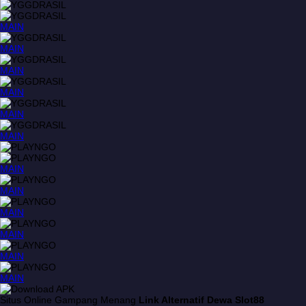
MAIN
MAIN
MAIN
MAIN
MAIN
MAIN
MAIN
MAIN
MAIN
MAIN
MAIN
MAIN
Situs Online Gampang Menang
Link Alternatif Dewa Slot88