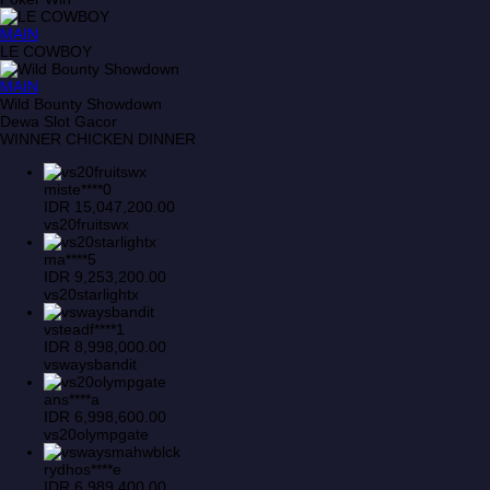
MAIN
LE COWBOY
MAIN
Wild Bounty Showdown
Dewa Slot Gacor
WINNER CHICKEN DINNER
miste****0
IDR
15,047,200.00
vs20fruitswx
ma****5
IDR
9,253,200.00
vs20starlightx
vsteadf****1
IDR
8,998,000.00
vswaysbandit
ans****a
IDR
6,998,600.00
vs20olympgate
rydhos****e
IDR
6,989,400.00