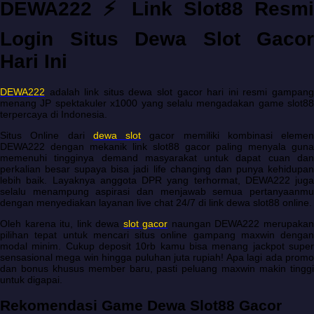
DEWA222 ⚡️ Link Slot88 Resmi
Login Situs Dewa Slot Gacor
Hari Ini
DEWA222
adalah link situs dewa slot gacor hari ini resmi gampang
menang JP spektakuler x1000 yang selalu mengadakan game slot88
terpercaya di Indonesia.
Situs Online dari
dewa slot
gacor memiliki kombinasi elemen
DEWA222 dengan mekanik link slot88 gacor paling menyala guna
memenuhi tingginya demand masyarakat untuk dapat cuan dan
perkalian besar supaya bisa jadi life changing dan punya kehidupan
lebih baik. Layaknya anggota DPR yang terhormat, DEWA222 juga
selalu menampung aspirasi dan menjawab semua pertanyaanmu
dengan menyediakan layanan live chat 24/7 di link dewa slot88 online.
Oleh karena itu, link dewa
slot gacor
naungan DEWA222 merupaka
pilihan tepat untuk mencari situs online gampang maxwin dengan
modal minim. Cukup deposit 10rb kamu bisa menang jackpot super
sensasional mega win hingga puluhan juta rupiah! Apa lagi ada promo
dan bonus khusus member baru, pasti peluang maxwin makin tinggi
untuk digapai.
Rekomendasi Game Dewa Slot88 Gacor