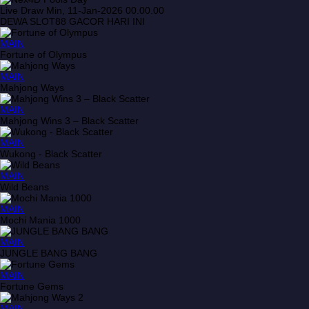
Live Draw Min, 11-Jan-2026 00.00.00
DEWA SLOT88 GACOR HARI INI
MAIN
Fortune of Olympus
MAIN
Mahjong Ways
MAIN
Mahjong Wins 3 – Black Scatter
MAIN
Wukong - Black Scatter
MAIN
Wild Beans
MAIN
Mochi Mania 1000
MAIN
JUNGLE BANG BANG
MAIN
Fortune Gems
MAIN