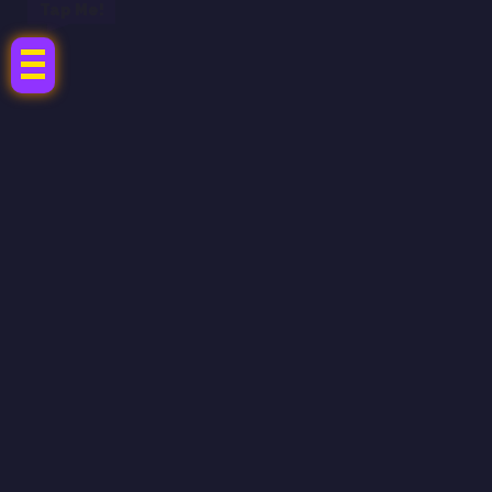
Tap Me!