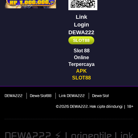
Link
Login
DEWA222
SLOT88
Slot 88
Online
Terpercaya
APK
SLOT88
DEWA222
Dewa Slot88
Link DEWA222
Dewa Slot
©2026 DEWA222. Hak cipta dilindungi | 18+
DEWA222 ⚡️ Lorigentile Link