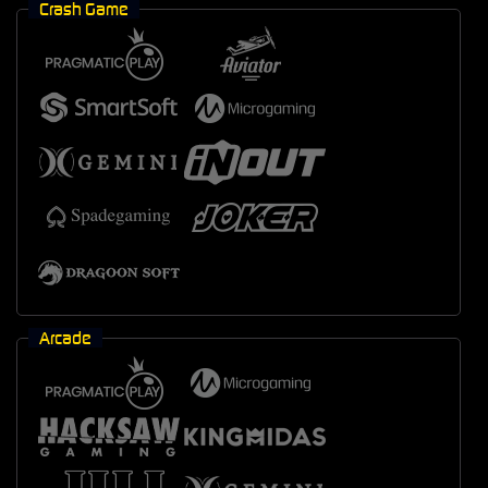
Crash Game
Arcade