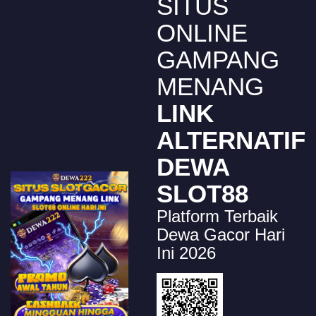
SITUS
rydhos****e
ONLINE
IDR
6,989,400.00
vswaysmahwblck
GAMPANG
miste****0
MENANG
IDR
6,784,500.00
vs20gatotx
LINK
be****7
ALTERNATIF
IDR
6,724,500.00
vs20stararx
DEWA
be****7
SLOT88
IDR
6,592,400.00
vs20fruitswx
Platform Terbaik
sco****9
Dewa Gacor Hari
IDR
5,941,200.00
vs20fruitswx
Ini 2026
miste****0
IDR
4,520,000.00
vs20olympx