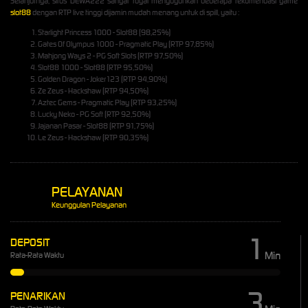
Selanjutnya, situs DEWA222 sangat royal menyuguhkan beberapa rekomendasi game
slot88
dengan RTP live tinggi dijamin mudah menang untuk di spill, yaitu :
Starlight Princess 1000 - Slot88 (98,25%)
Gates Of Olympus 1000 - Pragmatic Play (RTP 97,85%)
Mahjong Ways 2 - PG Soft Slots (RTP 97,50%)
Slot88 1000 - Slot88 (RTP 95,50%)
Golden Dragon - Joker123 (RTP 94,90%)
Ze Zeus - Hackshaw (RTP 94,50%)
Aztec Gems - Pragmatic Play (RTP 93,25%)
Lucky Neko - PG Soft (RTP 92,50%)
Jajanan Pasar - Slot88 (RTP 91,75%)
Le Zeus - Hackshaw (RTP 90,35%)
PELAYANAN
Keunggulan Pelayanan
1
DEPOSIT
Min
Rata-Rata Waktu
3
PENARIKAN