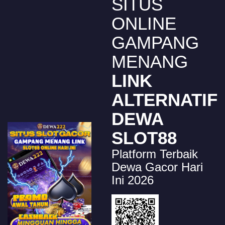
SITUS
rydhos****e
ONLINE
IDR
6,989,400.00
vswaysmahwblck
GAMPANG
miste****0
MENANG
IDR
6,784,500.00
vs20gatotx
LINK
be****7
ALTERNATIF
IDR
6,724,500.00
vs20stararx
DEWA
be****7
SLOT88
IDR
6,592,400.00
vs20fruitswx
Platform Terbaik
sco****9
Dewa Gacor Hari
IDR
5,941,200.00
vs20fruitswx
Ini 2026
miste****0
IDR
4,520,000.00
vs20olympx