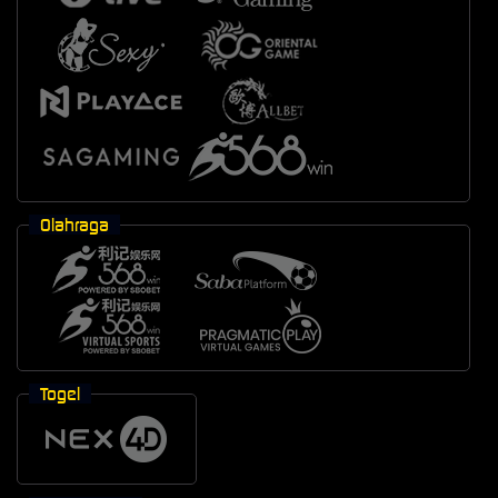
Olahraga
Togel