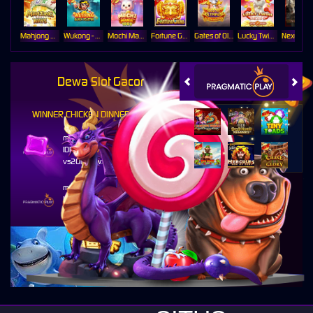
Mahjong Ways
Wukong - Black Scatter
Mochi Mania 1000
Fortune Gems
Gates of Olympus Super Scatter
Lucky Twins Nexus
Nexus To
Dewa Slot Gacor
WINNER CHICKEN DINNER
miste****0
IDR
15,047,200.00
vs20fruitswx
ma****5
IDR
9,253,200.00
vs20starlightx
vsteadf****1
IDR
8,998,000.00
vswaysbandit
ans****a
IDR
6,998,600.00
vs20olympgate