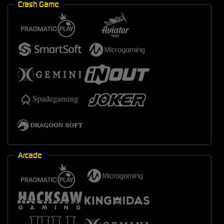
Crash Game
Arcade