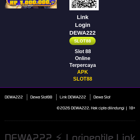
Link
Login
DEWA222
SLOT88
Slot 88
Online
Terpercaya
APK
SLOT88
DEWA222
Dewa Slot88
Link DEWA222
Dewa Slot
©2026 DEWA222. Hak cipta dilindungi | 18+
DEWA222 ⚡️ Lorigentile Link