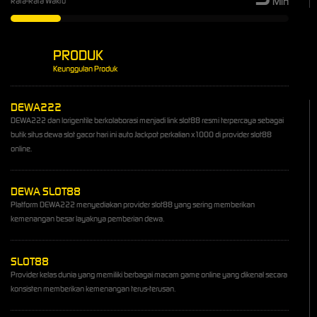
Min
Rata-Rata Waktu
PRODUK
Keunggulan Produk
DEWA222
DEWA222 dan lorigentile berkolaborasi menjadi link slot88 resmi terpercaya sebagai
butik situs dewa slot gacor hari ini auto Jackpot perkalian x1000 di provider slot88
online.
DEWA SLOT88
Platform DEWA222 menyediakan provider slot88 yang sering memberikan
kemenangan besar layaknya pemberian dewa.
SLOT88
Provider kelas dunia yang memiliki berbagai macam game online yang dikenal secara
konsisten memberikan kemenangan terus-terusan.