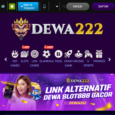
Main di
MASUK
DAFTAR
Telegram
HOT
SLOTS
LIVE
OLAHRAGA
TOGEL
CRASH
ARCADE
E-
PROMOSI
GAMES
CASINO
GAME
SPORTS