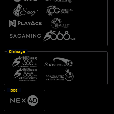
Olahraga
Togel