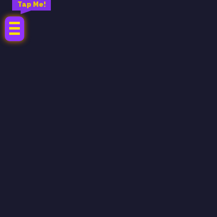
Tap Me!