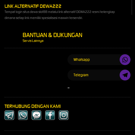
LINK ALTERNATIF DEWA222
Tempat login situs dewa slot88 melalui link alternatif DEWA222 resmi terlengkap
dimana setiap link memiliki spesialisasi maxwin tersendiri.
BANTUAN & DUKUNGAN
Servis Lainnya
Whatsapp
Telegram
=
TERHUBUNG DENGAN KAMI