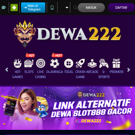
Main di
MASUK
DAFTAR
Telegram
HOT
SLOTS
LIVE
OLAHRAGA
TOGEL
CRASH
ARCADE
E-
PROMOSI
GAMES
CASINO
GAME
SPORTS