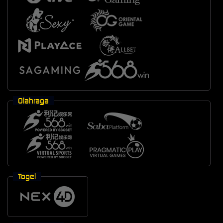
Olahraga
Togel