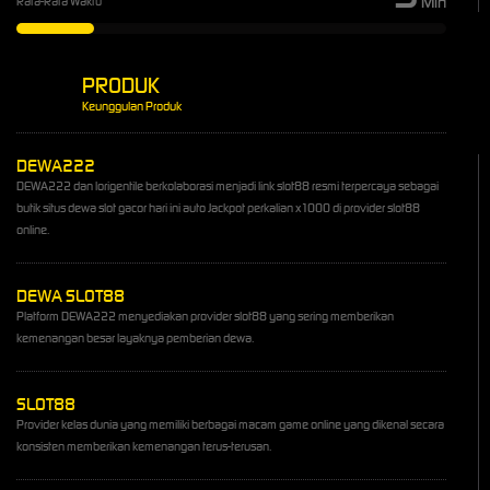
Min
Rata-Rata Waktu
PRODUK
Keunggulan Produk
DEWA222
DEWA222 dan lorigentile berkolaborasi menjadi link slot88 resmi terpercaya sebagai
butik situs dewa slot gacor hari ini auto Jackpot perkalian x1000 di provider slot88
online.
DEWA SLOT88
Platform DEWA222 menyediakan provider slot88 yang sering memberikan
kemenangan besar layaknya pemberian dewa.
SLOT88
Provider kelas dunia yang memiliki berbagai macam game online yang dikenal secara
konsisten memberikan kemenangan terus-terusan.