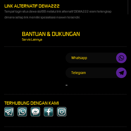
LINK ALTERNATIF DEWA222
Tempat login situs dewa slot88 melalui link alternatif DEWA222 resmi terlengkap
dimana setiap link memiliki spesialisasi maxwin tersendiri.
BANTUAN & DUKUNGAN
Servis Lainnya
Whatsapp
Telegram
=
TERHUBUNG DENGAN KAMI