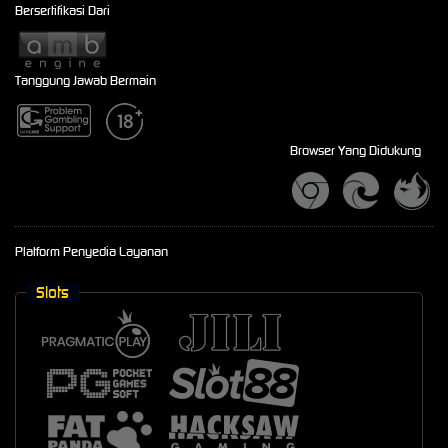
Bersertifikasi Dari
Tanggung Jawab Bermain
Browser Yang Didukung
Platform Penyedia Layanan
Slots