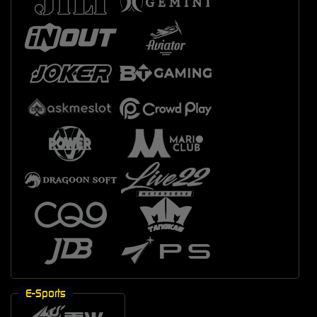
E-Sports