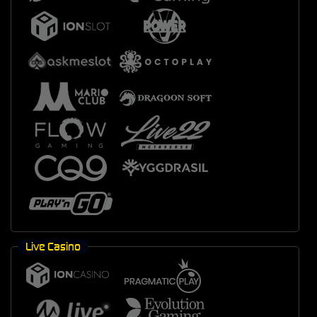
Live Casino