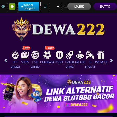
Main di
MASUK
DAFTAR
Telegram
HOT
SLOTS
LIVE
OLAHRAGA
TOGEL
CRASH
ARCADE
E-
PROMOSI
GAMES
CASINO
GAME
SPORTS