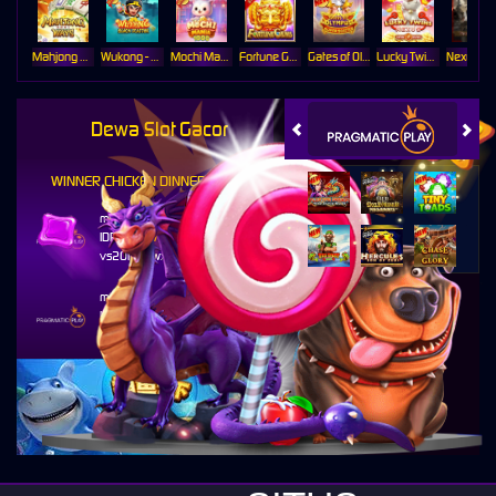
Mahjong Ways
Wukong - Black Scatter
Mochi Mania 1000
Fortune Gems
Gates of Olympus Super Scatter
Lucky Twins Nexus
Nexus To
Dewa Slot Gacor
WINNER CHICKEN DINNER
miste****0
IDR
15,047,200.00
vs20fruitswx
ma****5
IDR
9,253,200.00
vs20starlightx
vsteadf****1
IDR
8,998,000.00
vswaysbandit
ans****a
IDR
6,998,600.00
vs20olympgate