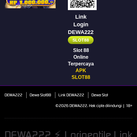
Link
Login
DEWA222
SLOT88
Slot 88
Online
Terpercaya
APK
SLOT88
DEWA222
Dewa Slot88
Link DEWA222
Dewa Slot
©2026 DEWA222. Hak cipta dilindungi | 18+
DEWA222 ⚡️ Lorigentile Link