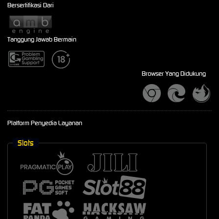
Bersertifikasi Dari
Tanggung Jawab Bermain
Browser Yang Didukung
Platform Penyedia Layanan
Slots