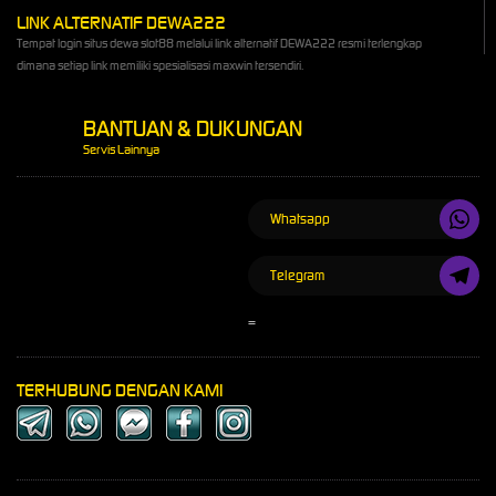
LINK ALTERNATIF DEWA222
Tempat login situs dewa slot88 melalui link alternatif DEWA222 resmi terlengkap
dimana setiap link memiliki spesialisasi maxwin tersendiri.
BANTUAN & DUKUNGAN
Servis Lainnya
Whatsapp
Telegram
=
TERHUBUNG DENGAN KAMI