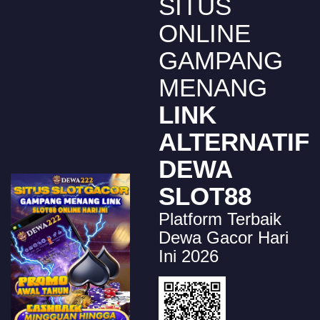
SITUS
rydhos****e
ONLINE
IDR
6,989,400.00
vswaysmahwblck
GAMPANG
miste****0
MENANG
IDR
6,784,500.00
vs20gatotx
LINK
be****7
ALTERNATIF
IDR
6,724,500.00
vs20stararx
DEWA
be****7
SLOT88
IDR
6,592,400.00
vs20fruitswx
Platform Terbaik
sco****9
Dewa Gacor Hari
IDR
5,941,200.00
vs20fruitswx
Ini 2026
miste****0
IDR
4,520,000.00
vs20olympx