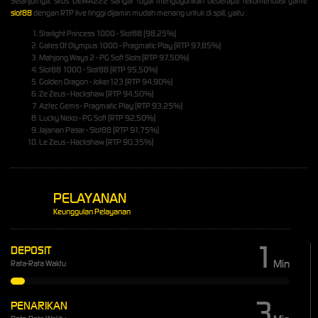
Selanjutnya, situs DEWA222 sangat royal menyuguhkan beberapa rekomendasi game
slot88
dengan RTP live tinggi dijamin mudah menang untuk di spill, yaitu :
Starlight Princess 1000 - Slot88 (98,25%)
Gates Of Olympus 1000 - Pragmatic Play (RTP 97,85%)
Mahjong Ways 2 - PG Soft Slots (RTP 97,50%)
Slot88 1000 - Slot88 (RTP 95,50%)
Golden Dragon - Joker123 (RTP 94,90%)
Ze Zeus - Hackshaw (RTP 94,50%)
Aztec Gems - Pragmatic Play (RTP 93,25%)
Lucky Neko - PG Soft (RTP 92,50%)
Jajanan Pasar - Slot88 (RTP 91,75%)
Le Zeus - Hackshaw (RTP 90,35%)
PELAYANAN
Keunggulan Pelayanan
1
DEPOSIT
Min
Rata-Rata Waktu
3
PENARIKAN