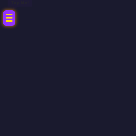
Tap Me!