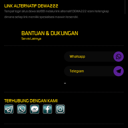
LINK ALTERNATIF DEWA222
Tempat login situs dewa slot88 melalui link alternatif DEWA222 resmi terlengkap
dimana setiap link memiliki spesialisasi maxwin tersendiri.
BANTUAN & DUKUNGAN
Servis Lainnya
Whatsapp
Telegram
=
TERHUBUNG DENGAN KAMI